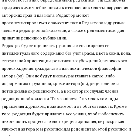
и в соответствии с определенными редакцией "Turczaninowia"
юридическими требованиями в
отношении клеветы, нарушения
авторских прав и плагиата.
Редактор может
проконсультироваться с заместителями Редактора и другими
членами редакционной коллегии, а также с рецензентами, для
принятии решений о публикации.
Редакция будет оценивать рукописи с точки зрения ее
интеллектуального содержания без учета расы, цвета кожи, пола,
сексуальной ориентации, религиозных убеждений, этнического
происхождения, гражданства или политической философии
автора (ов).
Они не будут никому разглашать какую-либо
информацию о рукописи, кроме автора (ов), рецензентов и
потенциальных рецензентов, а в некоторых случаях членов
редакционной коллегии "Turczaninowia" и членов команды
управления журналом, в зависимости от обстоятельств.
Кроме
того, редакция будет прилагать все усилия, чтобы обеспечить
целостность процесса слепого рецензирования, не раскрывая
личности автора (ов) рукописи для рецензентам этой рукописи, и