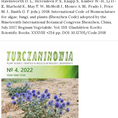
Hawksworth D. L., Herendeen P. S., Knapp S., Kusber W.-H., Li D.-
Z., Marhold K., May T. W., McNeill J., Monro A. M., Prado J., Price
M. J., Smith G. F. (eds.). 2018. International Code of Nomenclature
for algae, fungi, and plants (Shenzhen Code) adopted by the
Nineteenth International Botanical Congress Shenzhen, China,
July 2017. Regnum Vegetabile. Vol. 159. Glashütten: Koeltz
Scientific Books. XXXVIII +254 pp. DOI: 10.12705/Code.2018