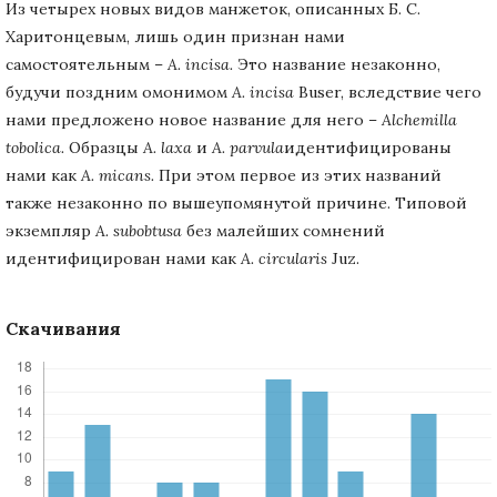
Из четырех новых видов манжеток, описанных Б. С.
Харитонцевым, лишь один признан нами
самостоятельным –
A. incisa.
Это название незаконно,
будучи поздним омонимом
A. incisa
Buser, вследствие чего
нами предложено новое название для него –
Alchemilla
tobolica.
Образцы
A. laxa
и
A. parvula
идентифицированы
нами как
A. micans.
При этом первое из этих названий
также незаконно по вышеупомянутой причине. Типовой
экземпляр
A. subobtusa
без малейших сомнений
идентифицирован нами как
A. circularis
Juz.
Скачивания