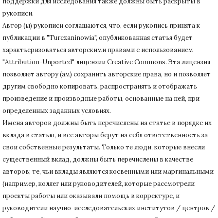
поддержки для исследования также должны быть раскрыты в
рукописи.
Автор (ы) рукописи соглашаются, что, если рукопись принята к
публикации в "Turczaninowia", опубликованная статья будет
характьеризоваться авторскими правами с использованием
"Attribution-Unported" лицензии Creative Commons.
Эта лицензия
позволяет автору (ам) сохранить авторские права, но и позволяет
другим свободно копировать, распространять и отображать
произведение и производные работы, основанные на ней, при
определенных заданных условиях.
Имена авторов должны быть перечислены на статье в порядке их
вклада в статью, и все авторы берут на себя ответственность за
свои собственные результаты.
Только те люди, которые внесли
существенный вклад, должны быть перечислены в качестве
авторов;
те, чьи вклады являются косвенными или маргинальными
(например, коллег или руководителей, которые рассмотрели
проекты работы или оказывали помощь в корректуре, и
руководители научно-исследовательских институтов / центров /