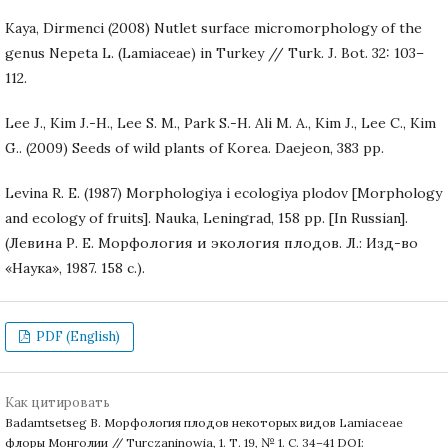
Kaya, Dirmenci (2008) Nutlet surface micromorphology of the
genus Nepeta L. (Lamiaceae) in Turkey // Turk. J. Bot. 32: 103–
112.
Lee J., Kim J.-H., Lee S. M., Park S.-H. Ali M. A., Kim J., Lee C., Kim
G.. (2009) Seeds of wild plants of Korea. Daejeon, 383 pp.
Levina R. E. (1987) Morphologiya i ecologiya plodov [Morphology
and ecology of fruits]. Nauka, Leningrad, 158 pp. [In Russian].
(Левина Р. Е. Морфология и экология плодов. Л.: Изд-во
«Наука», 1987. 158 c.).
PDF (English)
Как цитировать
Badamtsetseg B. Морфология плодов некоторых видов Lamiaceae
флоры Монголии // Turczaninowia, 1. Т. 19, № 1. С. 34–41 DOI: