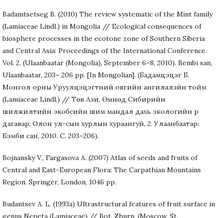
Badamtsetseg B. (2010) The review systematic of the Mint family
(Lamiaceae Lindl.) in Mongolia // Ecological consequences of
biosphere processes in the ecotone zone of Southern Siberia
and Central Asia: Proceedings of the International Conference.
Vol. 2. (Ulaanbaatar (Mongolia), September 6–8, 2010). Bembi san,
Ulaanbaatar, 203– 206 pp. [In Mongolian]. (Бадамцэцэг Б.
Монгол орны Уруулцэцэгтний овгийн ангилалзүйн тойм
(Lamiaceae Lindl.) // Төв Ази, Өмнөд Сибирийн
шилжилтийн экобүсийн шим мандал дахь экологийн үр
дагавар: Олон ул-сын хурлын хураангуй, 2. Улаанбаатар:
Бэмби сан, 2010. C. 203–206).
Bojnansky V., Fargasova A. (2007) Atlas of seeds and fruits of
Central and East-European Flora: The Carpathian Mountains
Region. Springer, London, 1046 pp.
Budantsev A. L. (1993a) Ultrastructural features of fruit surface in
genus Nepeta (Lamiaceae) // Bot. Zhurn. (Moscow, St.