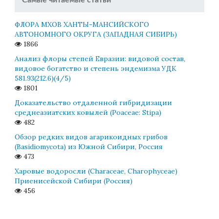
ФЛОРА МХОВ ХАНТЫ-МАНСИЙСКОГО
АВТОНОМНОГО ОКРУГА (ЗАПАДНАЯ СИБИРЬ)
1866
Анализ флоры степей Евразии: видовой состав,
видовое богатство и степень эндемизма УДК
581.93(212.6)(4/5)
1801
Доказательство отдаленной гибридизации
среднеазиатских ковылей (Poaceae: Stipa)
482
Обзор редких видов агарикоидных грибов
(Basidiomycota) из Южной Сибири, Россия
473
Харовые водоросли (Characeae, Charophyceae)
Приенисейской Сибири (Россия)
456