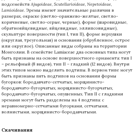
подсемейств
Ajugoideae
,
Scutellarioideae
,
Nepetoideae
,
Lamioideae
. Эремы имеют значительные различия в
размерах, окраске (светло-оранжево-желтые, светло-
коричневые, светло-серые, черные), форме (шаровидные,
обратнояйцевидные, яйцевидные, эллипcовидные),
скульптуре поверхности (тип I, тип II), форме верхушки
(округлая, треугольная) и основания (обрубленное, острое
или округлое). Описанные виды собраны на территории
Монголии. В семействе Lamiaceae два основных типа могут
быть признаны на основе поверхностного орнамента: тип I
– рельефный (8 видов), тип II – гладкий (12 видов). Внутри
этих типов можно выделить подтипы. В первом типе могут
быть признаны пять подтипов на основании формы
бугорков: бородавчато-сетчатых, морщинисто-
бородавчато-бугорчатых, морщинисто-бугорчатых,
бородавчато-бугорчатых, опушенных. Тип II с гладкими
эремами могут быть разделены на 4 подтипа: с
неравномерно-сетчатыми бугорками, сетчатыми,
волнистыми, морщинисто-бородавчатыми.
Скачивания