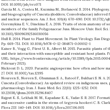
DOI: 10.1093/jxb/erz071
García M. A., Costea M., Kuzmina M., Stefanović S. 2014. Phylogeny,
and biogeography of Cuscuta (dodders; Convolvulaceae) inferred 
and nuclear sequences. Am. J. Bot. 101(4): 670–690. DOI: 10.3732/a
Goremykina E. V., Dinekina E. A. 2016. Traits of stem anatomy of
members of the family Polygonaceae Juss. Moscow Univ. Biol. Sci. Bu
10.3103/S0096392516030056
Hull R. 2014. Plant to Plant Movement. In: Plant Virology. San Dieg
Pp. 669–751. DOI: 10.1016/b978-0-12-384871-0.00012-1
Kaiser B., Vogg G., Fürst U. B., Albert M. 2015. Parasitic plants of
and their interaction with susceptible and resistant host plants. Fro
URL: https://www.frontiersin.org/article/10.3389/fpls.2015.0004
February 2021).
Nickrent D. L. 2020. Parasitic angiosperms: how often and how ma
27. DOI: 10.1002/tax.12195
Noureen S., Noreen S., Ghumman S. A., Batool F., Bukhari S. N. A. 
Cuscuta (Convolvulaceae): An updated review on indigenous uses,
pharmacology. Iran. J. Basic Med. Sci. 22(11): 1225–1252. DOI:
10.22038/ijbms.2019.35296.8407
Rajput K. S., Lekhak M. M., Kapadane K. K., Yadav S. R. 2017. Forma
and successive cambia in the stems of Argyreia hookeri C. B. Clar
Flora 233: 140–149. DOI: 10.1016/j.flora.2017.06.005