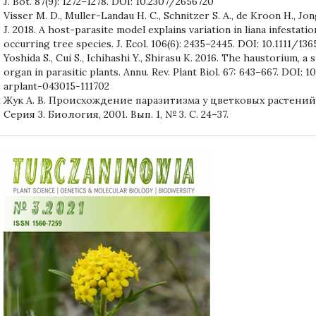
J. Bot. 87(9): 1272–1278. DOI: 10.2307/2656720
Visser M. D., Muller-Landau H. C., Schnitzer S. A., de Kroon H., Jon
J. 2018. A host-parasite model explains variation in liana infestat
occurring tree species. J. Ecol. 106(6): 2435–2445. DOI: 10.1111/13
Yoshida S., Cui S., Ichihashi Y., Shirasu K. 2016. The haustorium, a 
organ in parasitic plants. Annu. Rev. Plant Biol. 67: 643–667. DOI: 
arplant-043015-111702
Жук А. В. Происхождение паразитизма у цветковых растений
Серия 3. Биология, 2001. Вып. 1, № 3. С. 24–37.