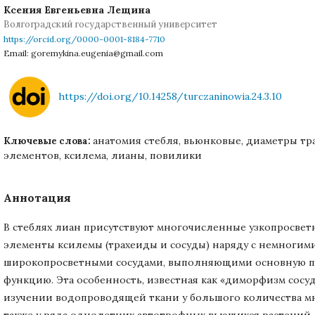
Ксения Евгеньевна Лещина
Волгоградский государственный университет
https://orcid.org/0000-0001-8184-7710
Email: goremykina.eugenia@gmail.com
https://doi.org/10.14258/turczaninowia.24.3.10
анатомия стебля, вьюнковые, диаметры тр
Ключевые слова:
элементов, ксилема, лианы, повилики
Аннотация
В стеблях лиан присутствуют многочисленные узкопросвет
элементы ксилемы (трахеиды и сосуды) наряду с немногим
широкопросветными сосудами, выполняющими основную 
функцию. Эта особенность, известная как «диморфизм сосу
изучении водопроводящей ткани у большого количества мн
также у ряда однолетних автотрофных вьющихся растений.