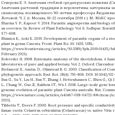
Северова Е. Э. Анатомия стеблей среднерусских повилик (Cus
Анатомия растений: традиции и перспективы: материалы 
симпозиума, посвященного 90-летию профессора Людмил
Лотовой. Ч. 2. (г. Москва, 16–22 сентября 2019 г.). М.: МАКС пресс
Sharma Y. P., Kapoor V. 2014. Parasitic angiosperms and biology o
an overview. In: Review of Plant Pathology. Vol. 6. Jodhpur: Scientif
577–608.
Shimizu K., Aoki K. 2019. Development of parasitic organs of a st
plant in genus Cuscuta. Front. Plant Sci. 10: 1435. URL:
https://www.frontiersin.org/articles/10.3389/fpls.2019.01435/ful
February 2021).
Solereder H. 1908. Systematic anatomy of the dicotyledons. A han
laboratories of pure and applied botany. Vol. 2. Oxford: Clarendon P
Stefanović S., Austin. D., Olmstead R. G. 2003. Classification of Con
phylogenetic approach. Syst. Bot. 28(4): 791–806. DOI: 10.1043/02-
Sun G., Xu Y., Liu H., Sun T., Zhang J, Hettenhausen C., Shen G., Qi J.,
L., Chang W., Guo Z., Baldwin I.T., Wu J. 2018. Large-scale gene los
genome evolution of parasitic plant Cuscuta australis. Nat. Commu
https://www.nature.com/articles/s41467-018-04721-8#citeas (Ac
2021).
Tibbetts T., Ewers F. 2000. Root pressure and specific conductivi
lianas: exotic Celastrus orbiculatus (Celastraceae) vs. native Vitis r