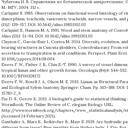
Чубатова Н. В. Справочник по ботанической микротехнике. 
М.: МГУ, 2004. 312 с.
Carlquist S. 1985. Observations on functional wood histology of vin
dimorphism, tracheids, vasicentric tracheids, narrow vessels, and
(11)2: 139–157. DOI: 10.5642/aliso.19851102.03
Carlquist S., Hanson M. A. 1991. Wood and stem anatomy of Convolv
Aliso (13)1: 51–94. DOI: 10.5642/aliso.19911301.03
Clayson C., García-Ruiz I., Costea M. 2014. Diversity, evolution, an
bearing structures in Cuscuta (dodders, Convolvulaceae): From ext
secretion to transpiration in arid conditions. Perspect. Plant Ecol. 
10.1016/j.ppees.2014.08.004
Ewers F. W., Fisher J. B., Chiu S.-T. 1990. A survey of vessel dimen
tropical lianas and other growth forms. Oecologia (84)4: 544–552.
10.1007/BF00328172
Ewers F. W., Rosell J. A., Olson M. E. 2015. Lianas as Structural Para
and Ecological Xylem Anatomy. Springer: Cham. Pp. 163–188. DOI: 
15783-2_6
Fay D. S., Gerow K. 2013. A biologist's guide to statistical thinking a
WormBook: The Online Review of C. elegans Biology. URL:
http://www.wormbook.org/chapters/www_statisticalanalysis/stat
(Accessed 24 February 2021).
Ganthaler А., Marx K., Beikircher B., Mayr S. 2019. Are hydraulic pa
different from trees? New insights from Hedera helix. J. Exp. Bot. 