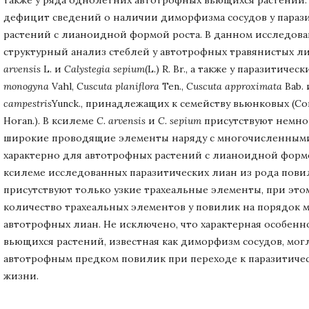
дефицит сведений о наличии диморфизма сосудов у параз
растений с лианоидной формой роста. В данном исследов
структурный анализ стеблей у автотрофных травянистых л
arvensis
L. и
Calystegia sepium
(L.) R. Br., а также у паразитичес
monogyna
Vahl,
Cuscuta planiflora
Ten.,
Cuscuta approximata
Bab.
campestris
Yunck., принадлежащих к семейству вьюнковых (Con
Horan.). В ксилеме
C. arvensis
и
C. sepium
присутствуют немн
широкие проводящие элементы наряду с многочисленными
характерно для автотрофных растений с лианоидной формо
ксилеме исследованных паразитических лиан из рода повил
присутствуют только узкие трахеальные элементы, при это
количество трахеальных элементов у повилик на порядок м
автотрофных лиан. Не исключено, что характерная особенн
вьющихся растений, известная как диморфизм сосудов, могл
автотрофным предком повилик при переходе к паразитичес
жизни.