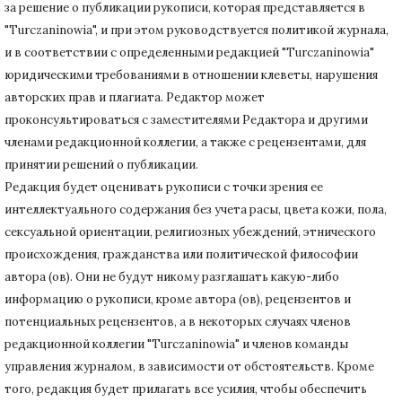
за решение о публикации рукописи, которая представляется в
"Turczaninowia", и при этом руководствуется политикой журнала,
и в соответствии с определенными редакцией "Turczaninowia"
юридическими требованиями в
отношении клеветы, нарушения
авторских прав и плагиата.
Редактор может
проконсультироваться с заместителями Редактора и другими
членами редакционной коллегии, а также с рецензентами, для
принятии решений о публикации.
Редакция будет оценивать рукописи с точки зрения ее
интеллектуального содержания без учета расы, цвета кожи, пола,
сексуальной ориентации, религиозных убеждений, этнического
происхождения, гражданства или политической философии
автора (ов).
Они не будут никому разглашать какую-либо
информацию о рукописи, кроме автора (ов), рецензентов и
потенциальных рецензентов, а в некоторых случаях членов
редакционной коллегии "Turczaninowia" и членов команды
управления журналом, в зависимости от обстоятельств.
Кроме
того, редакция будет прилагать все усилия, чтобы обеспечить