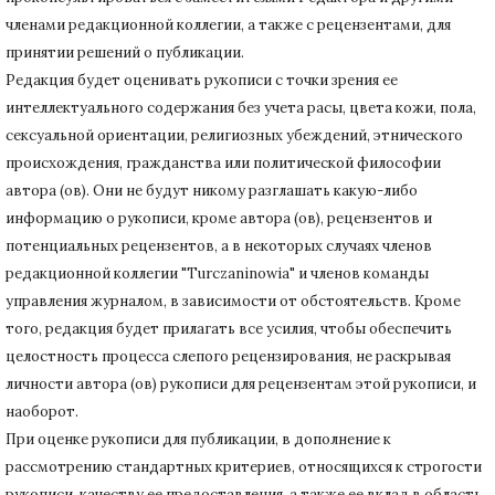
членами редакционной коллегии, а также с рецензентами, для
принятии решений о публикации.
Редакция будет оценивать рукописи с точки зрения ее
интеллектуального содержания без учета расы, цвета кожи, пола,
сексуальной ориентации, религиозных убеждений, этнического
происхождения, гражданства или политической философии
автора (ов).
Они не будут никому разглашать какую-либо
информацию о рукописи, кроме автора (ов), рецензентов и
потенциальных рецензентов, а в некоторых случаях членов
редакционной коллегии "Turczaninowia" и членов команды
управления журналом, в зависимости от обстоятельств.
Кроме
того, редакция будет прилагать все усилия, чтобы обеспечить
целостность процесса слепого рецензирования, не раскрывая
личности автора (ов) рукописи для рецензентам этой рукописи, и
наоборот.
При оценке рукописи для публикации, в дополнение к
рассмотрению стандартных критериев, относящихся к строгости
рукописи, качеству ее предоставления, а также ее вклад в область