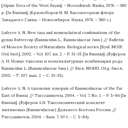
[Alpine flora of the West Sayan]. – Novosibirsk: Nauka, 1976. – 380
p. [In Russian]. (Красноборов И. М. Высокогорная флора
Западного Саяна. – Новосибирск: Наука, 1976. – 380 с.).
Luferov A. N. New taxa and nomenclatural combinations of the
genus Buttercup (Ranunculus L., Ranunculaceae Juss.) // Bulletin
of Moscow Society of Naturalists. Biological series [Byul. MOIP.
Otd. biol.], 2002. – Vol. 107, iss. 2. – P. 31–35 [In Russian]. (Луферов
А. Н. Новые таксоны и номенклатурные комбинации рода
Ranunculus L. (Ranunculaceae Juss.) // Бюл. МОИП. Отд. биол.,
2002. – Т. 107, вып. 2. – С. 31–35).
Luferov A. N. A taxonomic synopsis of Ranunculaceae of the Far
East of Russia // Turczaninowia, 2004. – Vol. 7, No. 1. – P. 5–84 [In
Russian]. (Луферов А.Н. Таксономический конспект
лютиковых (Ranunculaceae) Дальнего Востока России //
Turczaninowia, 2004. – Вып. 7, № 1. – С. 5–84).