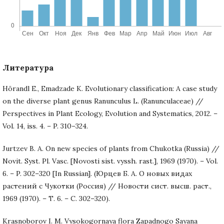
Литература
Hörandl E., Emadzade K. Evolutionary classification: A case study
on the diverse plant genus Ranunculus L. (Ranunculaceae) //
Perspectives in Plant Ecology, Evolution and Systematics, 2012. –
Vol. 14, iss. 4. – P. 310–324.
Jurtzev B. A. On new species of plants from Chukotka (Russia) //
Novit. Syst. Pl. Vasc. [Novosti sist. vyssh. rast.], 1969 (1970). – Vol.
6. – P. 302–320 [In Russian]. (Юрцев Б. А. О новых видах
растений с Чукотки (Россия) // Новости сист. высш. раст.,
1969 (1970). – Т. 6. – С. 302–320).
Krasnoborov I. M. Vysokogornaya flora Zapadnogo Sayana