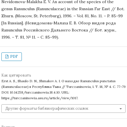
Nevidomova-Malakha E. V. An account of the species of the
genus Ranunculus (Ranunculaceae) in the Russian Far East // Bot.
Zhurn. (Moscow, St. Peterburg), 1996. – Vol. 81, No. 11. – P. 85–99
[In Russian]. (Невидомова-Малаха Е. В. Обзор видов рода
Ranunculus Российского Дальнего Востока // Бот. журн.,
1996. – Т. 81, № 11. – С. 85–99).
PDF
Как цитировать
Erst A. S., Shaulo D. N., Shmakov A. I. О находке Ranunculus punctatus
(Ranunculaceae) в Республика Тыва // Turczaninowia, 1. Т. 18, № 4. С. 77–79
DOI: 10.14258/turczaninowia.18.4.10. URL:
https://turczaninowia.asu.ru/article/view/1017.
Другие форматы библиографических ссылок