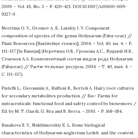
2009. – Vol. 45, No. 3. – P. 420–421. DOI:10.1007/s10600-009-
9327-9
Neretina O. V., Gromov A. S., Lutskiy I. V. Component
composition of species of the genus Hedysarum (Faba-ceae) //
Plant Resources [Rastitelnye resursy], 2004. – Vol. 40, iss. 4. – P.
111–137 [In Russian] (Неретина О.В., Громова А.С., Луцкий И.В.,
Семенов А.А. Компонентный состав видов рода Hedysarum
(Fabaceae) // Расти-тельные ресурсы, 2004. – Т. 40, вып. 4. –
С. 111–137).
Pistelli L., Giovannini A., Ruffoni B., Bertoli A. Hairy root cultures
for secondary metabolites production // Bio- Farms for
nutraceuticals: functional food and safety control by biosensors /
Ed. by M. T. Giardi, G. Rea and B. Berra. – 2010. – P. 168–184.
Rusakova S. V., Nukhimovskiy E. L. Some biological
characteristics of Hedysarum neglectum Ledeb. and the content