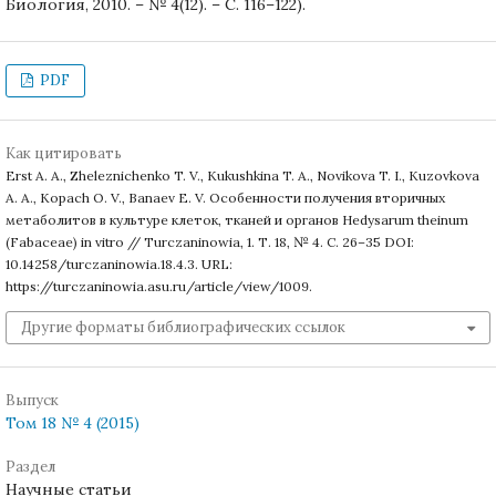
Биология, 2010. – № 4(12). – С. 116–122).
PDF
Как цитировать
Erst A. A., Zheleznichenko T. V., Kukushkina T. A., Novikova T. I., Kuzovkova
A. A., Kopach O. V., Banaev E. V. Особенности получения вторичных
метаболитов в культуре клеток, тканей и органов Hedysarum theinum
(Fabaceae) in vitro // Turczaninowia, 1. Т. 18, № 4. С. 26–35 DOI:
10.14258/turczaninowia.18.4.3. URL:
https://turczaninowia.asu.ru/article/view/1009.
Другие форматы библиографических ссылок
Выпуск
Том 18 № 4 (2015)
Раздел
Научные статьи