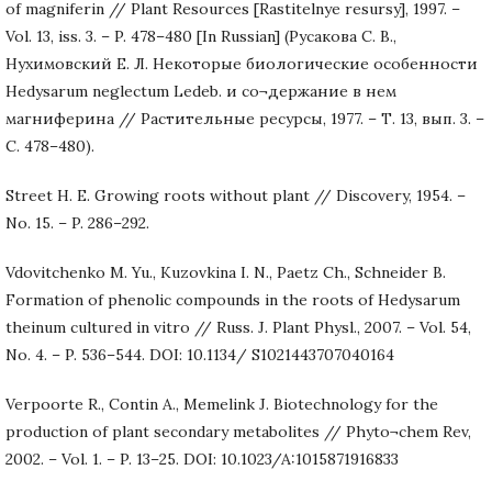
of magniferin // Plant Resources [Rastitelnye resursy], 1997. –
Vol. 13, iss. 3. – P. 478–480 [In Russian] (Русакова С. В.,
Нухимовский Е. Л. Некоторые биологические особенности
Hedysarum neglectum Ledeb. и со¬держание в нем
магниферина // Растительные ресурсы, 1977. – Т. 13, вып. 3. –
С. 478–480).
Street H. E. Growing roots without plant // Discovery, 1954. –
No. 15. – P. 286–292.
Vdovitchenko M. Yu., Kuzovkina I. N., Paetz Ch., Schneider B.
Formation of phenolic compounds in the roots of Hedysarum
theinum cultured in vitro // Russ. J. Plant Physl., 2007. – Vol. 54,
No. 4. – P. 536–544. DOI: 10.1134/ S1021443707040164
Verpoorte R., Contin A., Memelink J. Biotechnology for the
production of plant secondary metabolites // Phyto¬chem Rev,
2002. – Vol. 1. – P. 13–25. DOI: 10.1023/A:1015871916833