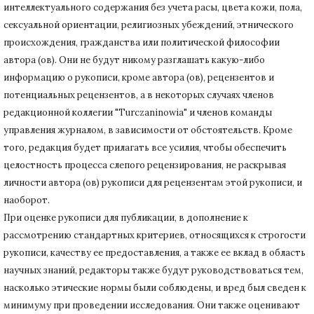
интеллектуального содержания без учета расы, цвета кожи, пола,
сексуальной ориентации, религиозных убеждений, этнического
происхождения, гражданства или политической философии
автора (ов).
Они не будут никому разглашать какую-либо
информацию о рукописи, кроме автора (ов), рецензентов и
потенциальных рецензентов, а в некоторых случаях членов
редакционной коллегии "Turczaninowia" и членов команды
управления журналом, в зависимости от обстоятельств.
Кроме
того, редакция будет прилагать все усилия, чтобы обеспечить
целостность процесса слепого рецензирования, не раскрывая
личности автора (ов) рукописи для рецензентам этой рукописи, и
наоборот.
При оценке рукописи для публикации, в дополнение к
рассмотрению стандартных критериев, относящихся к строгости
рукописи, качеству ее предоставления, а также ее вклад в область
научных знаний, редакторы также будут руководствоваться тем,
насколько этические нормы были соблюдены, и вред был сведен к
минимуму при
проведении исследования.
Они также оценивают