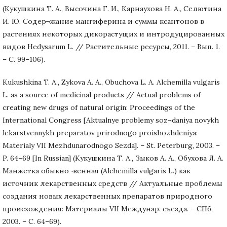
(Кукушкина Т. А., Высочина Г. И., Карнаухова Н. А., Селютина
И. Ю. Содер¬жание мангиферина и суммы ксантонов в
растениях некоторых дикорастущих и интродуцированных
видов Hedysarum L. // Растительные ресурсы, 2011. – Вып. 1.
– С. 99–106).
Kukushkina T. A., Zykova A. A., Obuchova L. A. Alchemilla vulgaris
L. as a source of medicinal products // Actual problems of
creating new drugs of natural origin: Proceedings of the
International Congress [Aktualnye problemy soz¬daniya novykh
lekarstvennykh preparatov prirodnogo proishozhdeniya:
Materialy VII Mezhdunarodnogo Sezda]. – St. Peterburg, 2003. –
P. 64–69 [In Russian] (Кукушкина Т. А., Зыков А. А., Обухова Л. А.
Манжетка обыкно¬венная (Alchemilla vulgaris L.) как
источник лекарственных средств // Актуальные проблемы
создания новых лекарственных препаратов природного
происхождения: Материалы VII Междунар. съезда. – СПб,
2003. – С. 64–69).