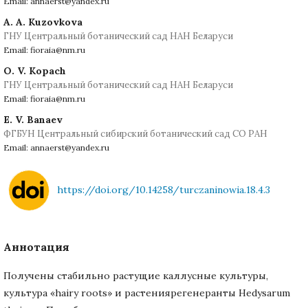
Email: annaerst@yandex.ru
A. A. Kuzovkova
ГНУ Центральный ботанический сад НАН Беларуси
Email: fioraia@nm.ru
O. V. Kopach
ГНУ Центральный ботанический сад НАН Беларуси
Email: fioraia@nm.ru
E. V. Banaev
ФГБУН Центральный сибирский ботанический сад СО РАН
Email: annaerst@yandex.ru
https://doi.org/10.14258/turczaninowia.18.4.3
Аннотация
Получены стабильно растущие каллусные культуры,
культура «hairy roots» и растениярегенеранты Hedysarum