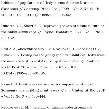
habitats of populations of Hedysa¬rum theinum Krasnob.
(Fabaceae) // Contemp. Probl. Ecol., 2009. – Vol. 2, No. 6. – P.
506–509. DOI: 10.1134/ S1995425509060022
Dunstan D. J., Short K. C. Improved growth of tissue culture of
the onion Allium cepa // Physiol. Plantarum, 1977. – Vol. 1, No. 1. –
P. 70–72.
Erst A. A., Zheleznichenko T. V., Novikova T. I., Dorogina O. V.,
Banaev E. V. Ecological and geographic variability of Hedysarum
theinum and features of its propagation in vitro // Contemp.
Probl. Ecol., 2014. – Vol. 7, iss. 1. – P. 67–71. DOI:
10.1134/S1995425514010053
Esam A. H. In vitro versus in vivo: A comparative study of
Solanum villosum (Mill.) plant leaves // Int. J. Integrat. Biol., 2011.
– Vol. 11, No. 3. – P. 140–144.
Fedoseyeva L. M. The study of tannins underground and