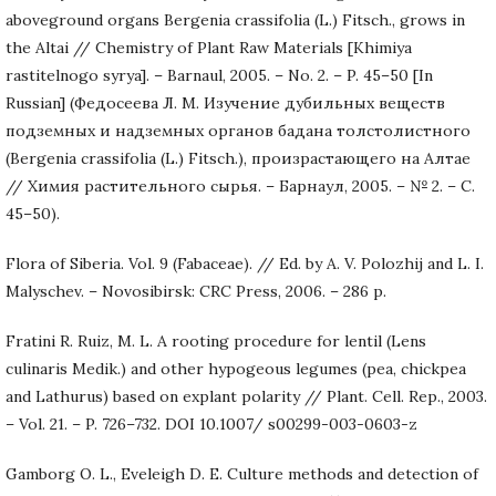
aboveground organs Bergenia crassifolia (L.) Fitsch., grows in
the Altai // Chemistry of Plant Raw Materials [Khimiya
rastitelnogo syrya]. – Barnaul, 2005. – No. 2. – P. 45–50 [In
Russian] (Федосеева Л. М. Изучение дубильных веществ
подземных и надземных органов бадана толстолистного
(Bergenia crassifolia (L.) Fitsch.), произрастающего на Алтае
// Химия растительного сырья. – Барнаул, 2005. – № 2. – С.
45–50).
Flora of Siberia. Vol. 9 (Fabaceae). // Ed. by A. V. Polozhij and L. I.
Malyschev. – Novosibirsk: CRC Press, 2006. – 286 p.
Fratini R. Ruiz, M. L. A rooting procedure for lentil (Lens
culinaris Medik.) and other hypogeous legumes (pea, chickpea
and Lathurus) based on explant polarity // Plant. Cell. Rep., 2003.
– Vol. 21. – P. 726–732. DOI 10.1007/ s00299-003-0603-z
Gamborg O. L., Eveleigh D. E. Culture methods and detection of