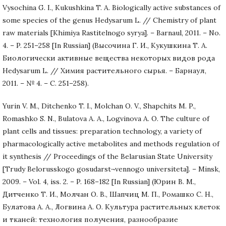
Vysochina G. I., Kukushkina T. A. Biologically active substances of
some species of the genus Hedysarum L. // Chemistry of plant
raw materials [Khimiya Rastitelnogo syrya]. – Barnaul, 2011. – No.
4. – P. 251–258 [In Russian] (Высочина Г. И., Кукушкина Т. А.
Биологически активные вещества некоторых видов рода
Hedysarum L. // Химия растительного сырья. – Барнаул,
2011. – № 4. – С. 251–258).
Yurin V. M., Ditchenko T. I., Molchan O. V., Shapchits M. P.,
Romashko S. N., Bulatova A. A., Logvinova A. O. The culture of
plant cells and tissues: preparation technology, a variety of
pharmacologically active metabolites and methods regulation of
it synthesis // Proceedings of the Belarusian State University
[Trudy Belorusskogo gosudarst¬vennogo universiteta]. – Minsk,
2009. – Vol. 4, iss. 2. – P. 168–182 [In Russian] (Юрин В. М.,
Дитченко Т. И., Молчан О. В., Шапчиц М. П., Ромашко С. Н.,
Булатова А. А., Логвина А. О. Культура растительных клеток
и тканей: технология получения, разнообразие