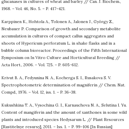
glucanases in cultures of wheat and barley // Can. J. Biochem.,
1968. – Vol. 46, No. 5. – P. 417–421.
Karppinen K., Hohtola A., Tolonen A., Jalonen J., György Z.,
Neubauer P. Comparison of growth and secondary metabolite
accumulation in cultures of compact callus aggregates and
shoots of Hypericum perforatum L. in shake flasks and in a
bubble column bioreactor. Proceedings of the Fifth International
Symposium on In Vitro Culture and Horticultural Breeding //
Acta Hort., 2006. – Vol. 725. – P. 605−612.
Krivut B. A., Fedyunina N. A., Kocherga S. I., Rusakova S. V.
Spectrophotometric determination of magniferin // Chem. Nat.
Compd., 1976. – Vol. 12, iss. 1. – P. 36–38.
Kukushkina T. A., Vysochina G. I., Karnauchova N. A., Selutina I. Yu.
Content of mangiferin and the amount of xanthones in some wild
plants and introduced species Hedysarum L. // Plant Resources
[Rastitelnye resursy], 2011. – Iss. 1. – P. 99–106 [In Russian]