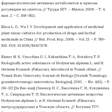
фармакологически активных метаболитов и приемы
регуляции их синтеза // Труды БГУ. – Минск, 2009. – Т. 4,
вып. 2. – С. 168–182).
Zhou L. G., Wu J. Y. Development and application of medicinal
plant tissue cultures for production of drugs and herbal
medicinals in China // Nat. Prod. Rep., 2006. – Vol. 23. – P. 789–
810. DOI: 10.1039/B610767B
Zinner N. S., Vysochina G. I., Kukushkina T. A., Sviridova T. P.
Biologically active substances of Hedysarum alpinum L. and H.
theinum Krasnob. (Fabaceae), introduced in Tomsk oblast //
Tomsk State University. Journal ob Biology [Vestnik Tomskogo
gosudarstvennogo universiteta. Biologiya], 2010. . – No. 4(12). – P.
116–122 [In Rus-sian] (Зиннер Н. С., Высочина Г. И., Кукушкина
Т. А., Свиридова Т. П. Биологически активные вещества
Hedysarum alpinum L. и H. theinum Krasnob. (Fabaceae),
интродуцируемых в Томскую область // Вестник ТГУ.