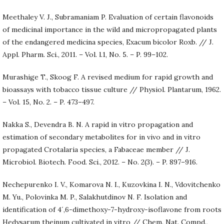
Meethaley V. J., Subramaniam P. Evaluation of certain flavonoids
of medicinal importance in the wild and micropropagated plants
of the endangered medicina species, Exacum bicolor Roxb. // J.
Appl. Pharm. Sci., 2011. – Vol. l.1, No. 5. – P. 99–102.
Murashige T., Skoog F. A revised medium for rapid growth and
bioassays with tobacco tissue culture // Physiol. Plantarum, 1962.
– Vol. 15, No. 2. – P. 473–497.
Nakka S., Devendra B. N. A rapid in vitro propagation and
estimation of secondary metabolites for in vivo and in vitro
propagated Crotalaria species, a Fabaceae member // J.
Microbiol. Biotech. Food. Sci., 2012. – No. 2(3). – P. 897–916.
Nechepurenko I. V., Komarova N. I., Kuzovkina I. N., Vdovitchenko
M. Yu., Polovinka M. P., Salakhutdinov N. F. Isolation and
identification of 4´,6-dimethoxy-7-hydroxy-isoflavone from roots
Hedysarum theinum cultivated in vitro // Chem. Nat. Compd.,