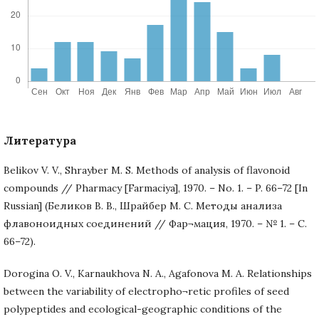
Литература
Belikov V. V., Shrayber M. S. Methods of analysis of flavonoid
compounds // Pharmacy [Farmaciya], 1970. – No. 1. – P. 66–72 [In
Russian] (Беликов В. В., Шрайбер М. С. Методы анализа
флавоноидных соединений // Фар¬мация, 1970. – № 1. – С.
66–72).
Dorogina O. V., Karnaukhova N. A., Agafonova M. A. Relationships
between the variability of electropho¬retic profiles of seed
polypeptides and ecological-geographic conditions of the