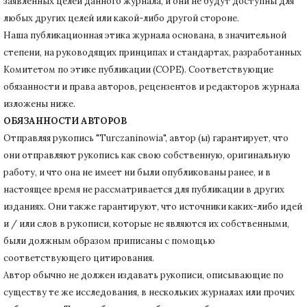
заявленных целей данного журнала, и они не будут доступны для
любых других целей или какой-либо другой стороне.
Наша публикационная этика журнала основана, в значительной
степени, на руководящих принципах и стандартах, разработанных
Комитетом по этике публикации (COPE).
Соответствующие
обязанности и права авторов, рецензентов и редакторов журнала
изложены ниже.
ОБЯЗАННОСТИ АВТОРОВ
Отправляя рукопись "Turczaninowia", автор (ы) гарантирует, что
они отправляют рукопись как свою собственную, оригинальную
работу, и что она не имеет ни были опубликованы ранее, и в
настоящее время не рассматривается для публикации в других
изданиях.
Они также гарантируют, что источники каких-либо идей
и / или слов в рукописи, которые не являются их собственными,
были должным образом приписаны с помощью
соответствующего цитирования.
Автор обычно не должен издавать рукописи, описывающие по
существу те же исследования, в нескольких журналах или прочих