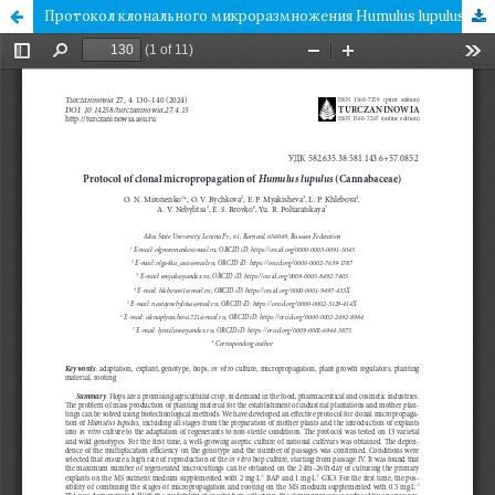
Протокол клонального микроразмножения Humulus lupulus (Cannabaceae)