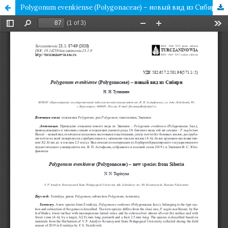
Polygonum evenkiense (Polygonaceae) – новый вид из Сибири