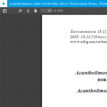
Acantholimon zakirovii Beshko (Sect. Staticopsis Boiss.,