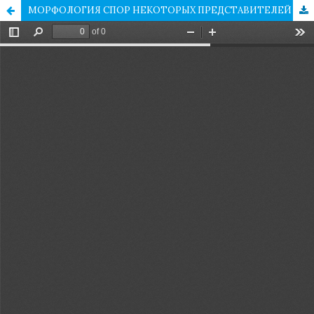
МОРФОЛОГИЯ СПОР НЕКОТОРЫХ ПРЕДСТАВИТЕЛЕЙ СЕМЕЙСТВА POLYPODIACEAE ИЗ ВОСТОЧНОЙ, ЮГО-ВОСТОЧНОЙ И ЮЖНОЙ АЗИИ