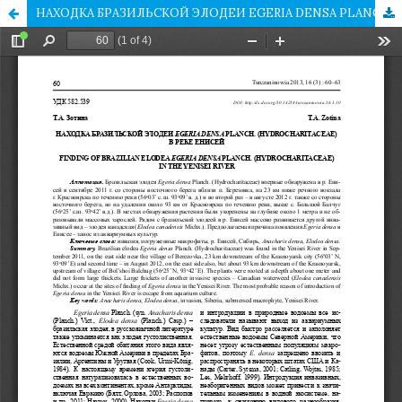
НАХОДКА БРАЗИЛЬСКОЙ ЭЛОДЕИ EGERIA DENSA PLANCH. (HYDROCHARITACEAE) В РЕКЕ ЕНИСЕЙ