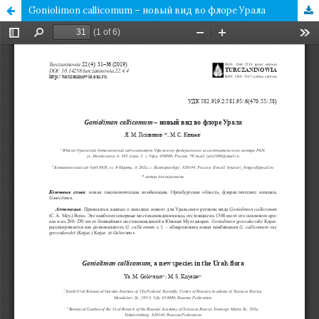
Goniolimon callicomum – новый вид во флоре Урала