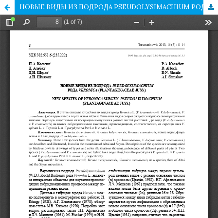
НОВЫЕ ВИДЫ ИЗ ПОДРОДА PSEUDOLYSIMACHIUM РОДА VERONICA (PLANTAGINACEAE JUSS.)