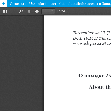
О находке Utricularia macrorhiza (Lentibulariaceae) в З