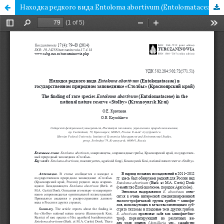
Находка редкого вида Entoloma abortivum (Entolomataceae) в государственном природном заповеднике «Столбы» (Красноярский край)