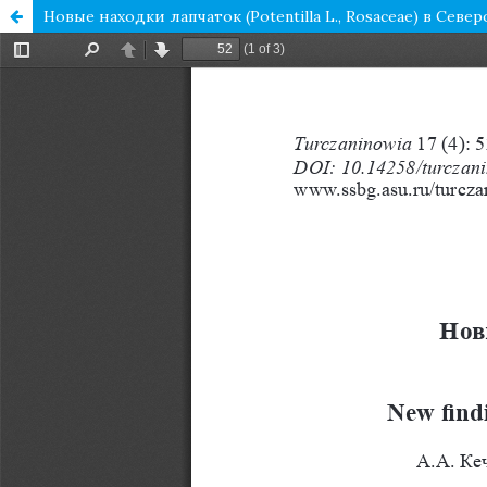
Новые находки лапчаток (Potentilla L., Rosaceae) в Сев