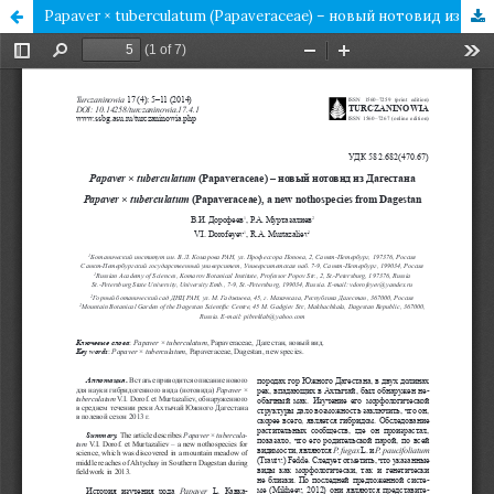
Papaver × tuberculatum (Papaveraceae) – новый нотовид из Дагестана