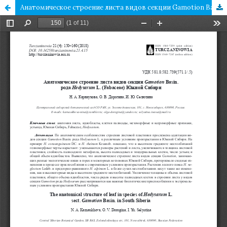
Анатомическое строение листа видов секции Gamotion Basin. рода Hedysarum L. (Fabaceae) Южной Сибири