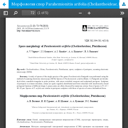
Морфология спор Parahemionitis arifolia (Cheilanthoideae, Pteridaceae)