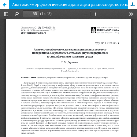
Анатомо-морфологические адаптации равноспорового папоротника Crepidomanes latealatum (Hymenophyllaceae) к специфическим условиям среды