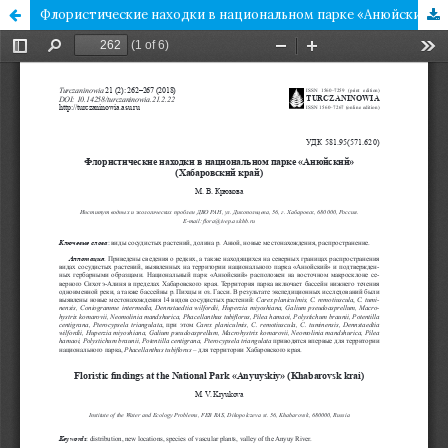
Флористические находки в национальном парке «Анюйский» (Хабаровский край)