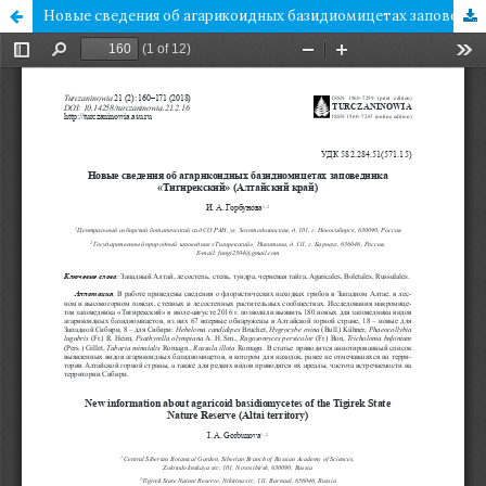
Новые сведения об агарикоидных базидиомицетах заповедника «Тигирекский» (Алтайский край)