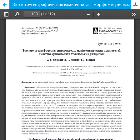
Эколого-географическая изменчивость морфометрических показателей и состава флавоноидов Rhododendron parvifolium