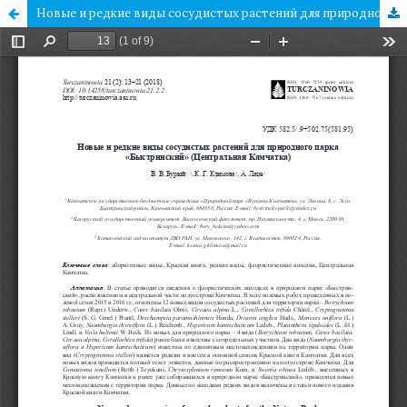
Новые и редкие виды сосудистых растений для природного парка «Быстринский» (Центральная Камчатка)