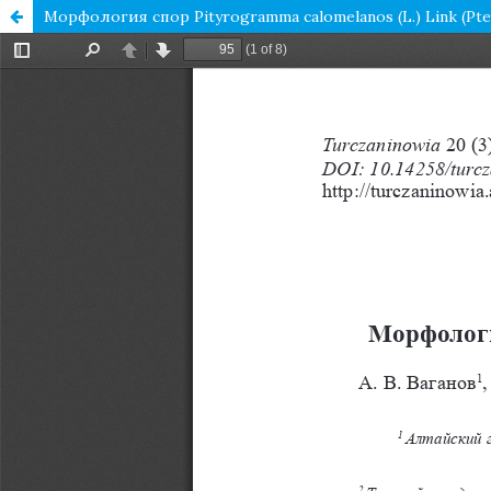
Морфология спор Pityrogramma calomelanos (L.) Link (Pte