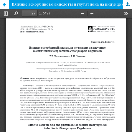
Влияние аскорбиновой кислоты и глутатиона на индукцию соматического эмбриогенеза Picea pungens Engelmann