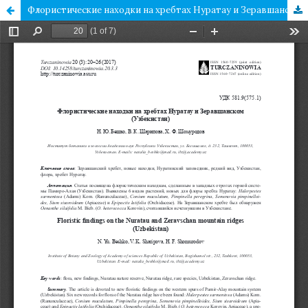
Флористические находки на хребтах Нуратау и Зеравшанском (Узбекистан)