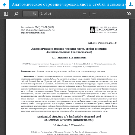
Анатомическое строение черешка листа, стебля и семени Aconitum coreanum (Ranunculaceae)