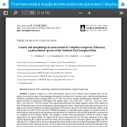
Генетический и морфологический консерватизм Calophaca wolgarica (Fabaceae) – палеоэндемика юга Восточно-Европейской равнины