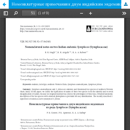
Номенклатурные примечания к двум индийским эндемикам из рода Symplocos (Symplocaceae)