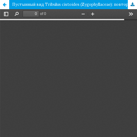
Пустынный вид Tribulus cistoides (Zygophyllaceae): повторное нахождение в Индии спустя 150 лет