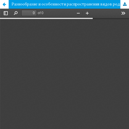
Разнообразие и особенности распространения видов рода Oxytropis (Fabaceae) в Узбекистане