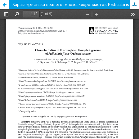
Характеристика полного генома хлоропластов Pedicularis flava (Orobanchaceae)