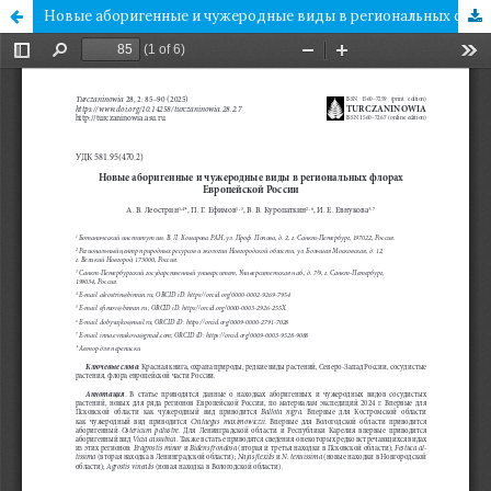
Новые аборигенные и чужеродные виды в региональных флорах Европейской России