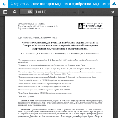
Флористические находки водных и прибрежно-водных растений на Северном Кавказе и юго-востоке европейской части России: редко встречающиеся, охраняемые и чужеродные виды