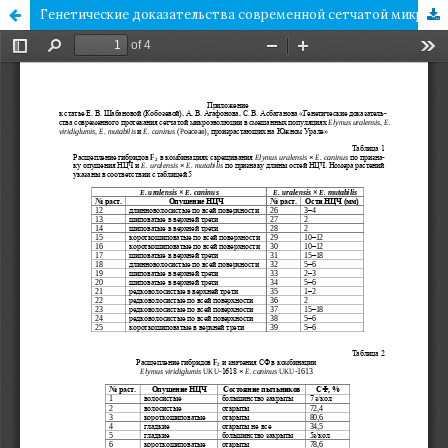
Генетические доказательства современной сетчатой микроэволюции в смешанных популяциях Elymus uralensis, E. viridiglumis, E. mutabilis и E. caninus (Poaceae) на Южном Урале