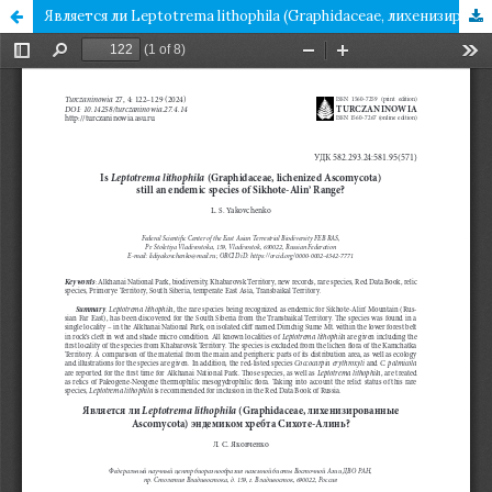
Является ли Leptotrema lithophila (Graphidaceae, лихенизированные Ascomycota) эндемиком хребта Сихоте-Алинь?