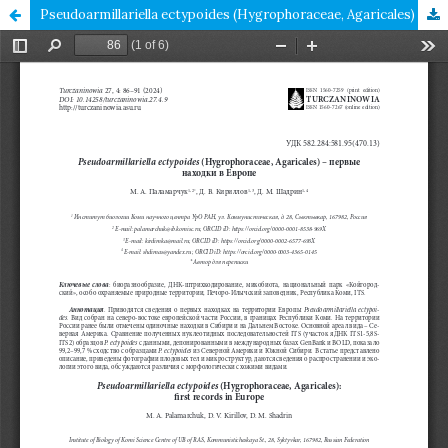
Pseudoarmillariella ectypoides (Hygrophoraceae, Agaricales) – первые находки в Европе