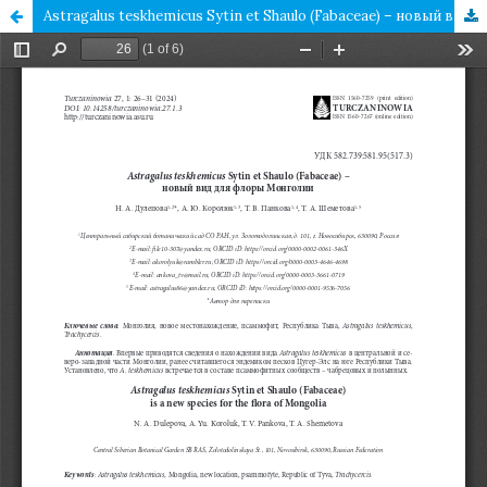
Astragalus teskhemicus Sytin et Shaulo (Fabaceae) – новый вид для флоры Монголии