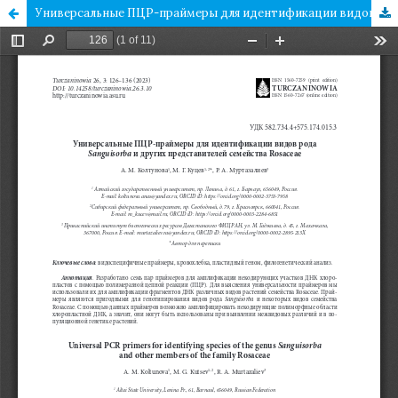
Универсальные ПЦР-праймеры для идентификации видов рода Sanguisorba и других представителей семейства Rosaceae