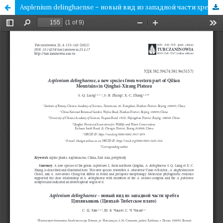
Asplenium delinghaense – новый вид из западной части хребта Циляньшань (Цинхай-Тибетское плато)