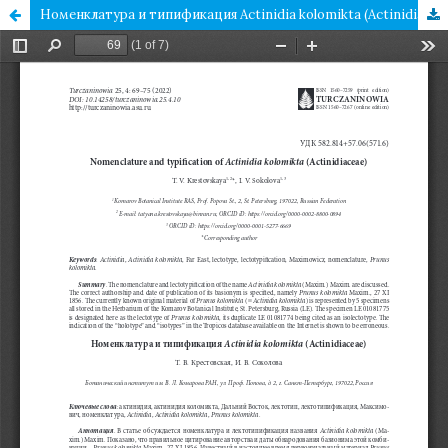
Номенклатура и типификация Actinidia kolomikta (Actinidiaceae)