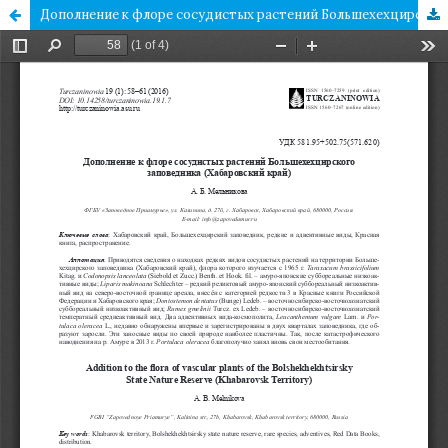
Дополнение к флоре сосудистых растений Большехехцирского заповедника (Хабаровский край)