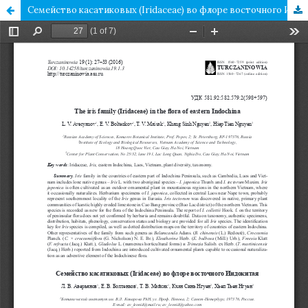
Семейство касатиковых (Iridaceae) во флоре восточного Индокитая