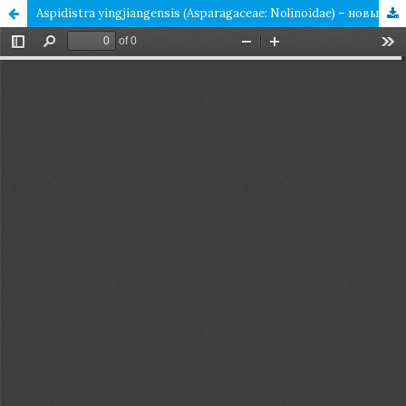
Aspidistra yingjiangensis (Asparagaceae: Nolinoidae) – новый вид флоры Индии