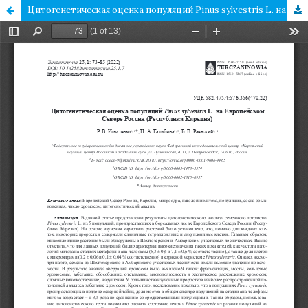
Цитогенетическая оценка популяций Pinus sylvestris L. на Европейском Севере России (Республика Карелия)