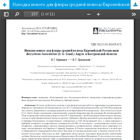
Находка нового для флоры средней полосы Европейской России вида Botrychium lanceolatum (S. G. Gmel.) Ångstr. в Костромской области