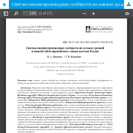
Синтаксономия производных сообществ на залежах средней и южной тайги европейского северо-востока России