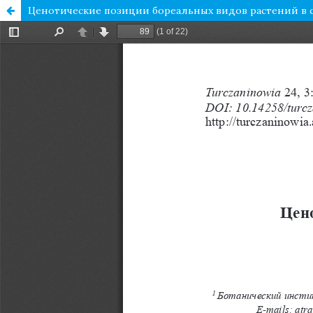
Ценотические позиции бореальных видов растений в