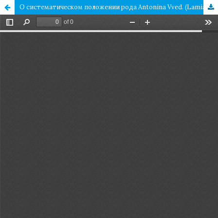
О систематическом положении рода Antonina Vved. (Lamiaceae)