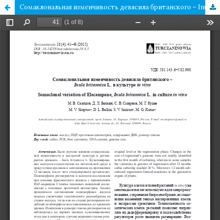
Сомаклональная изменчивость девясила британского – Inula britannica L. в культуре in vitro